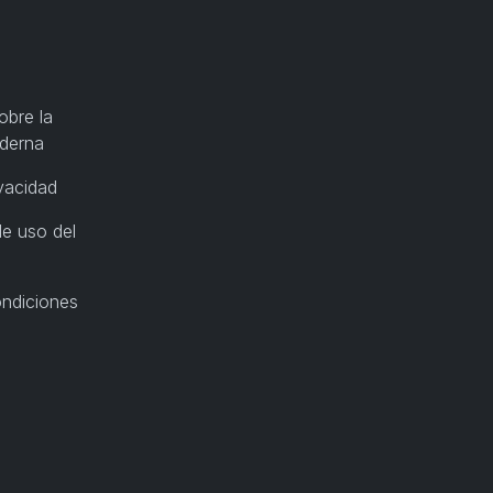
obre la
oderna
ivacidad
e uso del
ondiciones