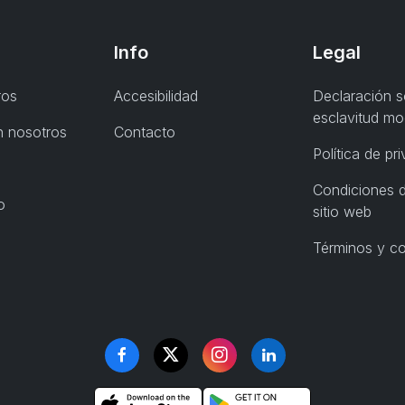
Info
Legal
ros
Accesibilidad
Declaración s
esclavitud m
n nosotros
Contacto
Política de pr
Condiciones d
o
sitio web
Términos y c