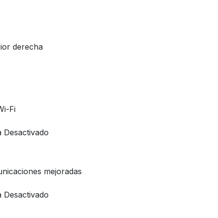
rior derecha
i-Fi
a Desactivado
unicaciones mejoradas
a Desactivado