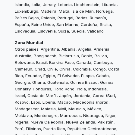
Islandia, Italia, Jersey, Letonia, Liechtenstein, Lituania,
Luxemburgo, Madeira, Malta, Isla de Man, Noruega,
Países Bajos, Polonia, Portugal, Rodas, Rumanía,
España, Reino Unido, San Marino, Cerdeña, Sicilia,
Eslovaquia, Eslovenia, Suiza, Suecia, Vaticano.
Zona Mundial
Otros países: Argentina, Albania, Argelia, Armenia,
Australia, Bangladesh, Bielorrusia, Benin, Bolivia,
Botswana, Brasil, Burkina Faso, Canadá, Camboya,
Camerún, Chad, Chile, China, Colombia, Congo, Costa
Rica, Ecuador, Egipto, El Salvador, Etiopía, Gabón,
Georgia, Ghana, Guatemala, Guinea Bissau, Guinea
Conakry, Honduras, Hong Kong, India, Indonesia,
Israel, Costa de Marfil, Japón, Jordania, Corea (Sur),
Kosovo, Laos, Liberia, Macao, Macedonia (norte),
Madagascar, Malasia, Malí, Mauricio, México,
Moldavia, Montenegro, Marruecos, Nicaragua, Níger,
Nigeria, Nueva Caledonia, Nueva Zelanda, Pakistán,
Perú, Filipinas, Puerto Rico, República Centroafricana,