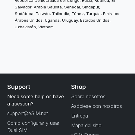
República Democrática del Congo, Rusia, Ruanda, El
Salvador, Arabia Saudita, Senegal, Singapur,
Sudáfrica, Taiwán, Tailandia, Túnez, Turquía, Emiratos
Árabes Unidos, Uganda, Uruguay, Estados Unidos,
Uzbekistán, Vietnam.
Support
Shop
Need some help or have
Sobre nosotros
a question?
Asóciese con nosotros
support@eSIM.net
Entrega
Cómo configurar y usar
Mapa del sitio
Dual SIM