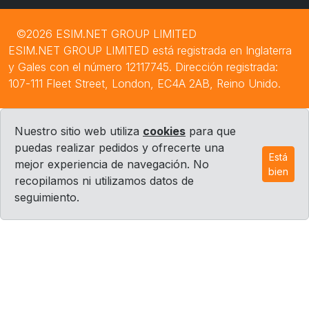
©2026 ESIM.NET GROUP LIMITED
ESIM.NET GROUP LIMITED está registrada en Inglaterra
y Gales con el número 12117745. Dirección registrada:
107-111 Fleet Street, London, EC4A 2AB, Reino Unido.
Nuestro sitio web utiliza
cookies
para que
puedas realizar pedidos y ofrecerte una
Está
mejor experiencia de navegación. No
bien
recopilamos ni utilizamos datos de
seguimiento.