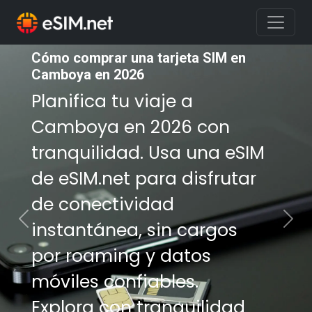
Cómo comprar una tarjeta SIM en
Cómo comprar una tarjeta SIM en
Camboya en 2026
Camboya en 2026
Planifica tu viaje a
Planifica tu viaje a
Camboya en 2026 con
Camboya en 2026 con
tranquilidad. Usa una eSIM
tranquilidad. Usa una eSIM
de eSIM.net para disfrutar
de eSIM.net para disfrutar
de conectividad
de conectividad
instantánea, sin cargos
instantánea, sin cargos
Previous
Nex
por roaming y datos
por roaming y datos
móviles confiables.
móviles confiables.
Explora con tranquilidad
Explora con tranquilidad