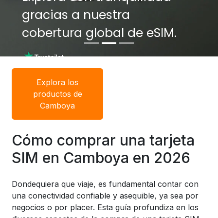
gracias a nuestra
gracias a nuestra
cobertura global de eSIM.
cobertura global de eSIM.
Explora los
productos de
Camboya
Cómo comprar una tarjeta
SIM en Camboya en 2026
Dondequiera que viaje, es fundamental contar con
una conectividad confiable y asequible, ya sea por
negocios o por placer. Esta guía profundiza en los