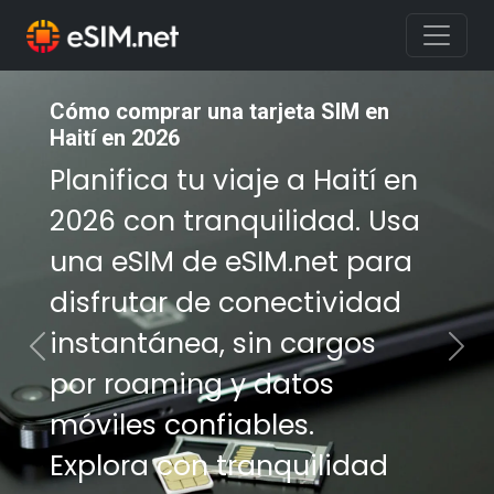
Cómo comprar una tarjeta SIM en
Cómo comprar una tarjeta SIM en
Haití en 2026
Haití en 2026
Planifica tu viaje a Haití en
Planifica tu viaje a Haití en
2026 con tranquilidad. Usa
2026 con tranquilidad. Usa
una eSIM de eSIM.net para
una eSIM de eSIM.net para
disfrutar de conectividad
disfrutar de conectividad
instantánea, sin cargos
instantánea, sin cargos
Previous
Nex
por roaming y datos
por roaming y datos
móviles confiables.
móviles confiables.
Explora con tranquilidad
Explora con tranquilidad