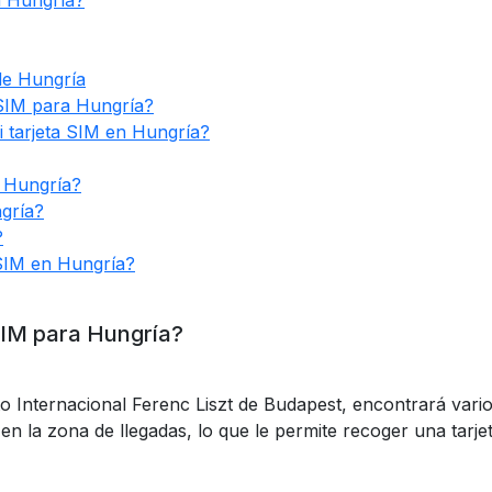
n Hungría?
de Hungría
 SIM para Hungría?
 tarjeta SIM en Hungría?
n Hungría?
gría?
?
 SIM en Hungría?
SIM para Hungría?
to Internacional Ferenc Liszt de Budapest, encontrará var
n la zona de llegadas, lo que le permite recoger una tarje