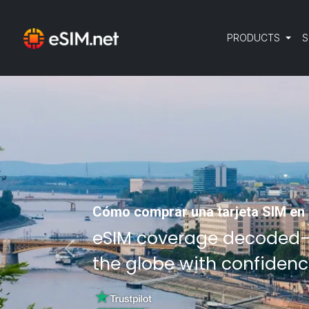
PRODUCTS
S
Cómo comprar una tarjeta SIM en
eSIM coverage decoded
Previous
the globe with confidenc