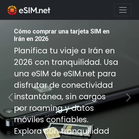
Cómo comprar una tarjeta SIM en
Cómo comprar una tarjeta SIM en
Irán en 2026
Irán en 2026
Planifica tu viaje a Irán en
Planifica tu viaje a Irán en
2026 con tranquilidad. Usa
2026 con tranquilidad. Usa
una eSIM de eSIM.net para
una eSIM de eSIM.net para
disfrutar de conectividad
disfrutar de conectividad
instantánea, sin cargos
instantánea, sin cargos
Previous
Nex
por roaming y datos
por roaming y datos
móviles confiables.
móviles confiables.
Explora con tranquilidad
Explora con tranquilidad