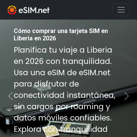
Cómo comprar una tarjeta SIM en
Cómo comprar una tarjeta SIM en
Liberia en 2026
Liberia en 2026
Planifica tu viaje a Liberia
Planifica tu viaje a Liberia
en 2026 con tranquilidad.
en 2026 con tranquilidad.
Usa una eSIM de eSIM.net
Usa una eSIM de eSIM.net
para disfrutar de
para disfrutar de
conectividad instantánea,
conectividad instantánea,
Previous
Nex
sin cargos por roaming y
sin cargos por roaming y
datos móviles confiables.
datos móviles confiables.
Explora con tranquilidad
Explora con tranquilidad