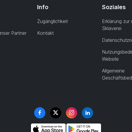
Info
Soziales
Zugänglichkeit
Erklärung zu
Sklaverei
nser Partner
Kontakt
Datenschutzric
Nutzungsbedi
Website
Allgemeine
Geschäftsbed