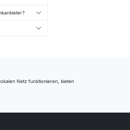
nkanbieter?
lokalen Netz funktionieren, bieten