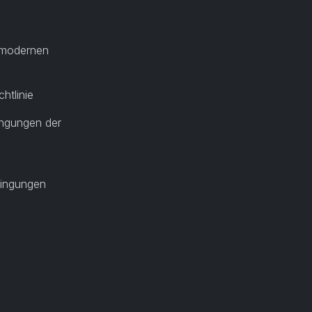
r modernen
htlinie
ngungen der
ingungen