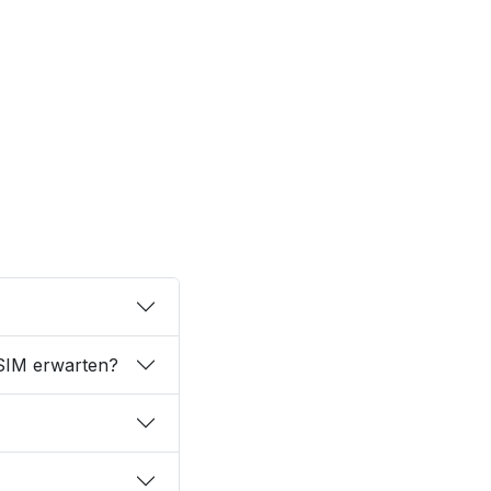
SIM erwarten?