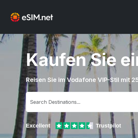
Kaufen Sie e
Reisen Sie im Vodafone VIP-Stil mit 