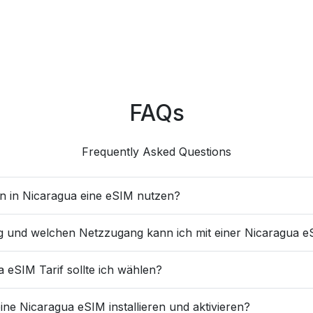
FAQs
Frequently Asked Questions
en in Nicaragua eine eSIM nutzen?
 und welchen Netzzugang kann ich mit einer Nicaragua e
 eSIM Tarif sollte ich wählen?
ine Nicaragua eSIM installieren und aktivieren?