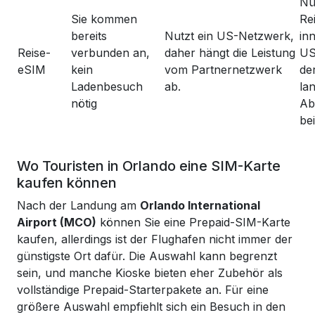
Nü
Sie kommen
Re
bereits
Nutzt ein US-Netzwerk,
in
Reise-
verbunden an,
daher hängt die Leistung
US
eSIM
kein
vom Partnernetzwerk
de
Ladenbesuch
ab.
la
nötig
Ab
bei
Wo Touristen in Orlando eine SIM-Karte
kaufen können
Nach der Landung am
Orlando International
Airport (MCO)
können Sie eine Prepaid-SIM-Karte
kaufen, allerdings ist der Flughafen nicht immer der
günstigste Ort dafür. Die Auswahl kann begrenzt
sein, und manche Kioske bieten eher Zubehör als
vollständige Prepaid-Starterpakete an. Für eine
größere Auswahl empfiehlt sich ein Besuch in den