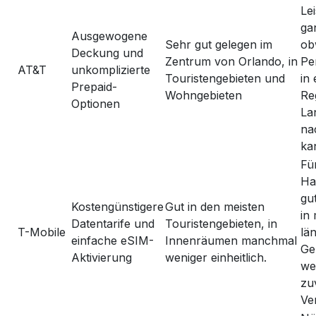
Le
ga
Ausgewogene
Sehr gut gelegen im
ob
Deckung und
Zentrum von Orlando, in
Pe
AT&T
unkomplizierte
Touristengebieten und
in 
Prepaid-
Wohngebieten
Re
Optionen
La
na
ka
Fü
Ha
gu
Kostengünstigere
Gut in den meisten
in
Datentarife und
Touristengebieten, in
T-Mobile
lä
einfache eSIM-
Innenräumen manchmal
Ge
Aktivierung
weniger einheitlich.
we
zu
Ve