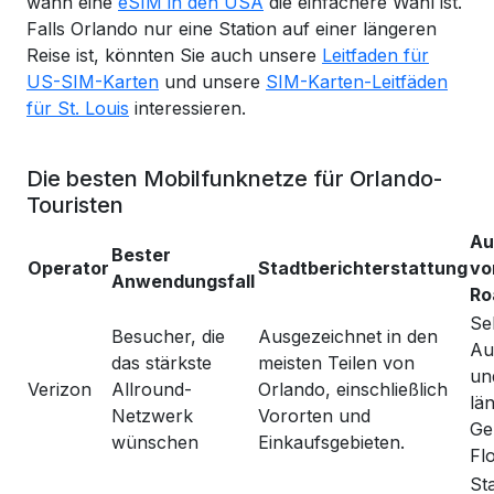
wann eine
eSIM in den USA
die einfachere Wahl ist.
Falls Orlando nur eine Station auf einer längeren
Reise ist, könnten Sie auch unsere
Leitfaden für
US-SIM-Karten
und unsere
SIM-Karten-Leitfäden
für St. Louis
interessieren.
Die besten Mobilfunknetze für Orlando-
Touristen
Au
Bester
Operator
Stadtberichterstattung
vo
Anwendungsfall
Ro
Se
Besucher, die
Ausgezeichnet in den
Au
das stärkste
meisten Teilen von
un
Verizon
Allround-
Orlando, einschließlich
lä
Netzwerk
Vororten und
Ge
wünschen
Einkaufsgebieten.
Flo
St