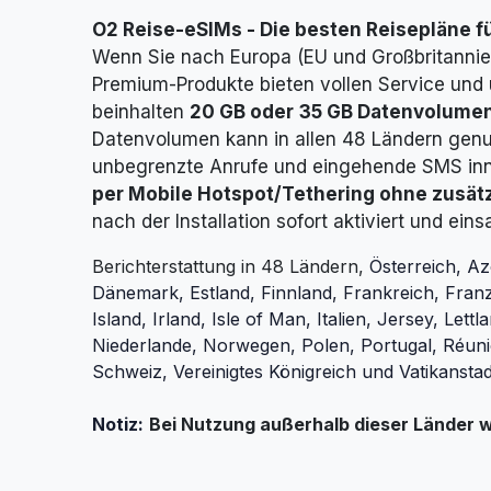
O2 Reise-eSIMs -
Die besten Reisepläne f
Wenn Sie nach Europa (EU und Großbritannien
Premium-Produkte bieten vollen Service und
beinhalten
20 GB oder
35 GB Datenvolume
Datenvolumen kann in allen 48 Ländern gen
unbegrenzte Anrufe und eingehende SMS inn
per Mobile Hotspot/Tethering ohne zusät
nach der Installation sofort aktiviert und ein
Berichterstattung in 48 Ländern,
Österreich, Az
Dänemark, Estland, Finnland, Frankreich, Fran
Island, Irland, Isle of Man, Italien, Jersey, Le
Niederlande, Norwegen, Polen, Portugal, Réun
Schweiz, Vereinigtes Königreich
und
Vatikanstad
Notiz:
Bei Nutzung außerhalb dieser Länder w