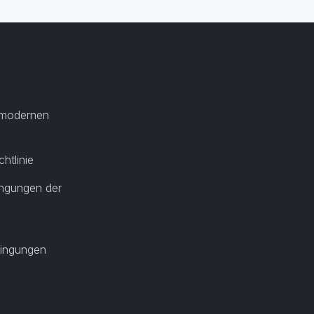
r modernen
htlinie
ngungen der
ingungen