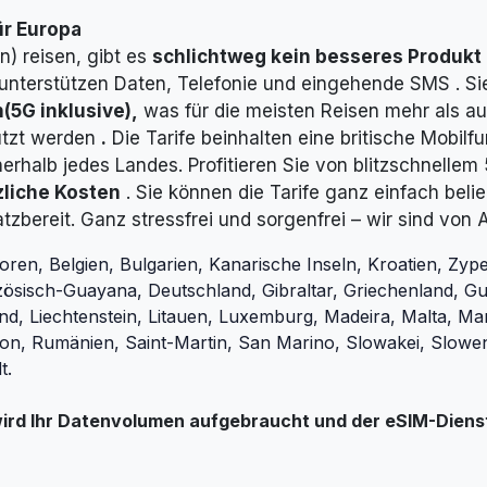
ür Europa
) reisen, gibt es
schlichtweg kein besseres Produkt
 unterstützen Daten, Telefonie und eingehende SMS
. S
n
(5G inklusive),
was für die meisten Reisen mehr als aus
utzt werden
.
Die Tarife beinhalten eine britische Mobi
erhalb jedes Landes.
Profitieren Sie von blitzschnellem
zliche Kosten
. Sie können die Tarife ganz einfach belie
satzbereit. Ganz stressfrei und sorgenfrei – wir sind von 
oren, Belgien, Bulgarien, Kanarische Inseln, Kroatien, Zyp
zösisch-Guayana, Deutschland, Gibraltar, Griechenland, 
ttland, Liechtenstein, Litauen, Luxemburg, Madeira, Malta, M
ion, Rumänien, Saint-Martin, San Marino, Slowakei, Slowe
t.
ird Ihr Datenvolumen aufgebraucht und der eSIM-Dienst 