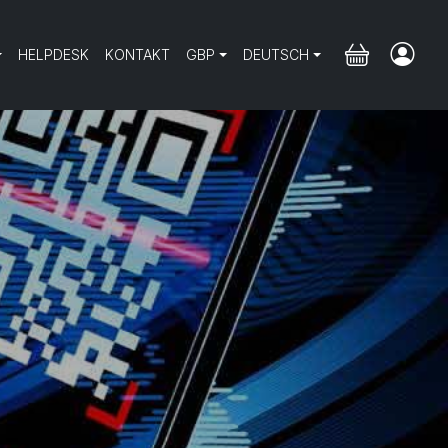
HELPDESK
KONTAKT
GBP
DEUTSCH