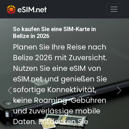
So kaufen Sie eine SIM-Karte in
So kaufen Sie eine SIM-Karte in
Belize in 2026
Belize in 2026
Planen Sie Ihre Reise nach
Planen Sie Ihre Reise nach
Belize 2026 mit Zuversicht.
Belize 2026 mit Zuversicht.
Nutzen Sie eine eSIM von
Nutzen Sie eine eSIM von
eSIM.net und genießen Sie
eSIM.net und genießen Sie
sofortige Konnektivität,
sofortige Konnektivität,
Previous
Nex
keine Roaming-Gebühren
keine Roaming-Gebühren
und zuverlässige mobile
und zuverlässige mobile
Daten. Entdecken Sie
Daten. Entdecken Sie