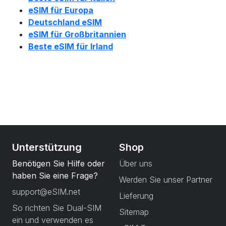
eSIM für Europa
Deutschland eSIM
eSIM für Großbritannien
Beste eSIM für Irland
Unterstützung
Shop
Benötigen Sie Hilfe oder
Über uns
haben Sie eine Frage?
Werden Sie unser Partner
support@eSIM.net
Lieferung
So richten Sie Dual-SIM
Sitemap
ein und verwenden es