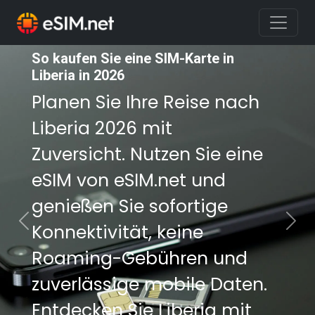
So kaufen Sie eine SIM-Karte in
So kaufen Sie eine SIM-Karte in
Liberia in 2026
Liberia in 2026
Planen Sie Ihre Reise nach
Planen Sie Ihre Reise nach
Liberia 2026 mit
Liberia 2026 mit
Zuversicht. Nutzen Sie eine
Zuversicht. Nutzen Sie eine
eSIM von eSIM.net und
eSIM von eSIM.net und
genießen Sie sofortige
genießen Sie sofortige
Konnektivität, keine
Konnektivität, keine
Previous
Nex
Roaming-Gebühren und
Roaming-Gebühren und
zuverlässige mobile Daten.
zuverlässige mobile Daten.
Entdecken Sie Liberia mit
Entdecken Sie Liberia mit