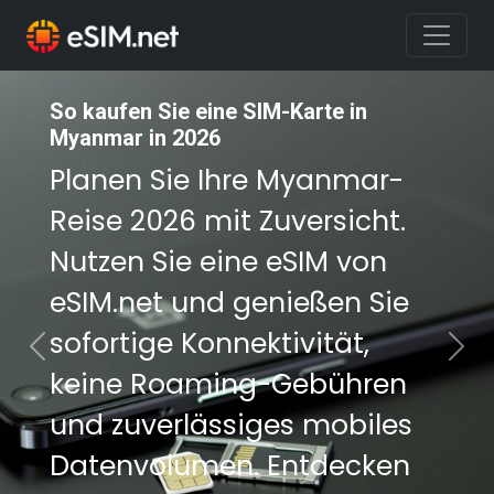
So kaufen Sie eine SIM-Karte in
So kaufen Sie eine SIM-Karte in
Myanmar in 2026
Myanmar in 2026
Planen Sie Ihre Myanmar-
Planen Sie Ihre Myanmar-
Reise 2026 mit Zuversicht.
Reise 2026 mit Zuversicht.
Nutzen Sie eine eSIM von
Nutzen Sie eine eSIM von
eSIM.net und genießen Sie
eSIM.net und genießen Sie
sofortige Konnektivität,
sofortige Konnektivität,
Previous
Nex
keine Roaming-Gebühren
keine Roaming-Gebühren
und zuverlässiges mobiles
und zuverlässiges mobiles
Datenvolumen. Entdecken
Datenvolumen. Entdecken