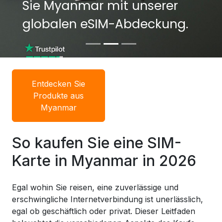
Sie Myanmar mit unserer
Sie Myanmar mit unserer
globalen eSIM-Abdeckung.
globalen eSIM-Abdeckung.
Entdecken Sie
Produkte aus
Myanmar
So kaufen Sie eine SIM-
Karte in Myanmar in 2026
Egal wohin Sie reisen, eine zuverlässige und
erschwingliche Internetverbindung ist unerlässlich,
egal ob geschäftlich oder privat. Dieser Leitfaden