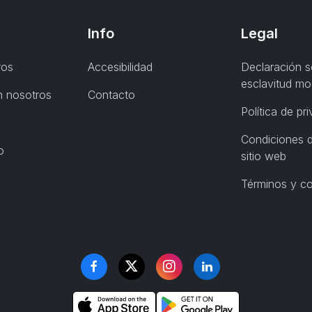
Info
Legal
ros
Accesibilidad
Declaración s
esclavitud m
n nosotros
Contacto
Política de pr
Condiciones d
o
sitio web
Términos y c