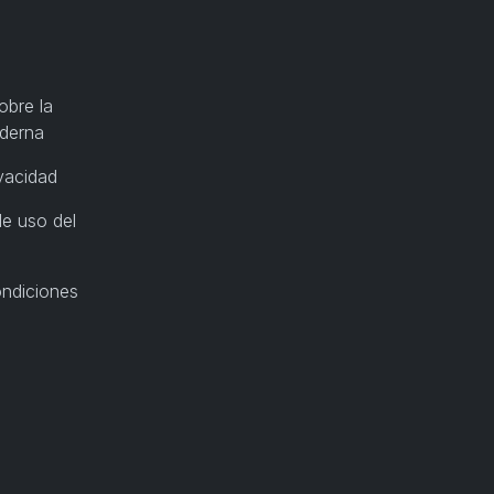
obre la
oderna
ivacidad
e uso del
ondiciones