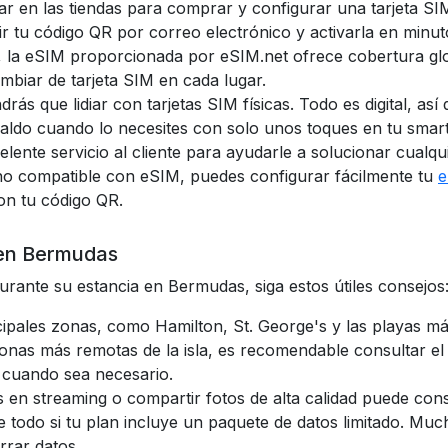
ar en las tiendas para comprar y configurar una tarjeta S
ir tu código QR por correo electrónico y activarla en minut
nos, la eSIM proporcionada por eSIM.net ofrece cobertura g
mbiar de tarjeta SIM en cada lugar.
rás que lidiar con tarjetas SIM físicas. Todo es digital, así
saldo cuando lo necesites con solo unos toques en tu smar
lente servicio al cliente para ayudarle a solucionar cualq
ono compatible con eSIM, puedes configurar fácilmente tu
e
on tu código QR.
 en Bermudas
rante su estancia en Bermudas, siga estos útiles consejos
ncipales zonas, como Hamilton, St. George's y las playas 
 zonas más remotas de la isla, es recomendable consultar 
 cuando sea necesario.
os en streaming o compartir fotos de alta calidad puede c
re todo si tu plan incluye un paquete de datos limitado. Muc
rrar datos.