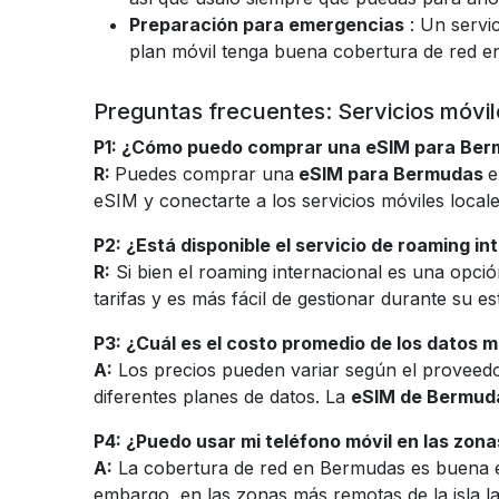
Preparación para emergencias
: Un servi
plan móvil tenga buena cobertura de red en
Preguntas frecuentes: Servicios móvi
P1: ¿Cómo puedo comprar una eSIM para Be
R:
Puedes comprar una
eSIM para Bermudas
e
eSIM y conectarte a los servicios móviles locale
P2: ¿Está disponible el servicio de roaming i
R:
Si bien el roaming internacional es una opc
tarifas y es más fácil de gestionar durante su es
P3: ¿Cuál es el costo promedio de los datos 
A:
Los precios pueden variar según el proveedo
diferentes planes de datos. La
eSIM de Bermud
P4: ¿Puedo usar mi teléfono móvil en las zon
A:
La cobertura de red en Bermudas es buena en 
embargo, en las zonas más remotas de la isla l