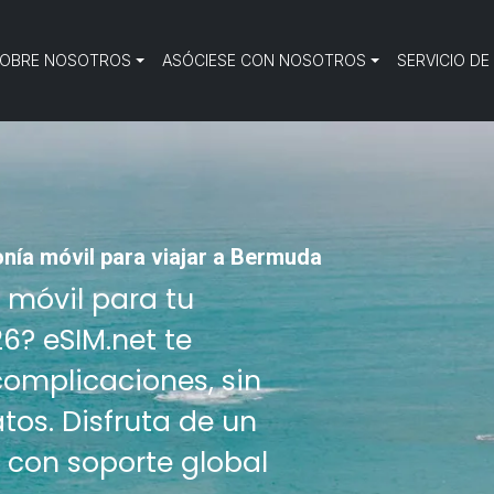
OBRE NOSOTROS
ASÓCIESE CON NOSOTROS
SERVICIO DE
onía móvil para viajar a Bermuda
o móvil para tu
6? eSIM.net te
complicaciones, sin
tos. Disfruta de un
 con soporte global