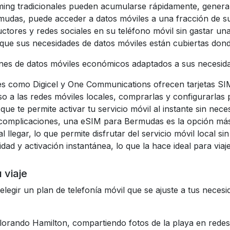
aming tradicionales pueden acumularse rápidamente, generan
mudas, puede acceder a datos móviles a una fracción de sus
tores y redes sociales en su teléfono móvil sin gastar una
er que sus necesidades de datos móviles están cubiertas do
anes de datos móviles económicos adaptados a sus necesid
es como Digicel y One Communications ofrecen tarjetas S
ceso a las redes móviles locales, comprarlas y configurarla
e te permite activar tu servicio móvil al instante sin neces
n complicaciones, una eSIM para Bermudas es la opción m
al llegar, lo que permite disfrutar del servicio móvil local s
ilidad y activación instantánea, lo que la hace ideal para viaj
 viaje
elegir un plan de telefonía móvil que se ajuste a tus necesi
plorando Hamilton, compartiendo fotos de la playa en rede