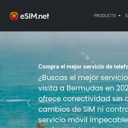
PRODUCTS
S
Compra el mejor servicio de telef
¿Buscas el mejor servici
visita a Bermudas en 202
ofrece conectividad sin 
Previous
cambios de SIM ni contra
servicio móvil impecable