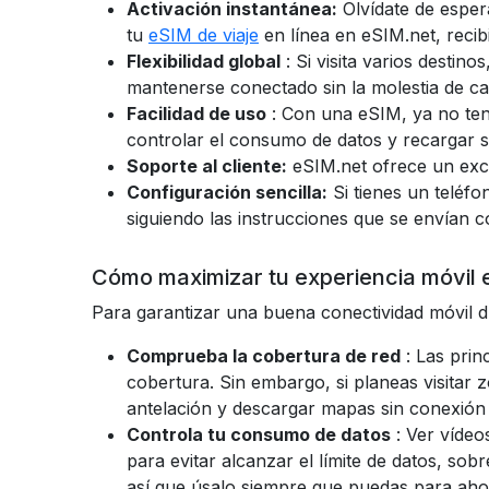
Activación instantánea:
Olvídate de esper
tu
eSIM de viaje
en línea en eSIM.net, recib
Flexibilidad global
: Si visita varios desti
mantenerse conectado sin la molestia de ca
Facilidad de uso
: Con una eSIM, ya no tend
controlar el consumo de datos y recargar 
Soporte al cliente:
eSIM.net ofrece un exce
Configuración sencilla:
Si tienes un teléf
siguiendo las instrucciones que se envían c
Cómo maximizar tu experiencia móvil
Para garantizar una buena conectividad móvil du
Comprueba la cobertura de red
: Las pri
cobertura. Sin embargo, si planeas visitar
antelación y descargar mapas sin conexión
Controla tu consumo de datos
: Ver víde
para evitar alcanzar el límite de datos, sob
así que úsalo siempre que puedas para aho