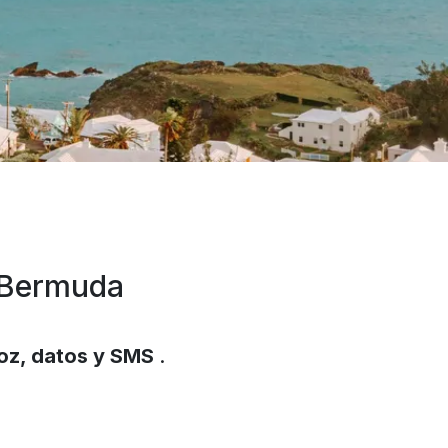
a Bermuda
oz, datos y SMS
.