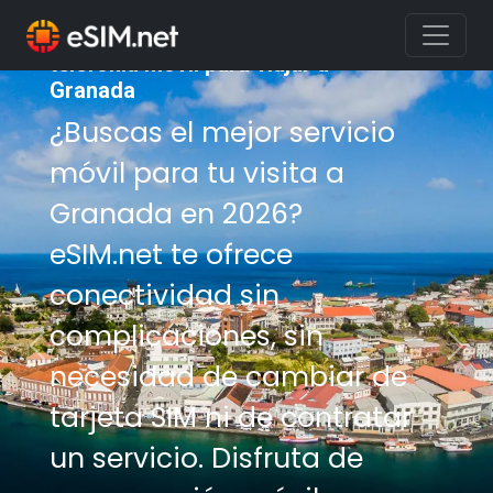
Compra el mejor servicio de
telefonía móvil para viajar a
Granada
¿Buscas el mejor servicio
móvil para tu visita a
Granada en 2026?
eSIM.net te ofrece
conectividad sin
complicaciones, sin
Previous
Nex
necesidad de cambiar de
tarjeta SIM ni de contratar
un servicio. Disfruta de