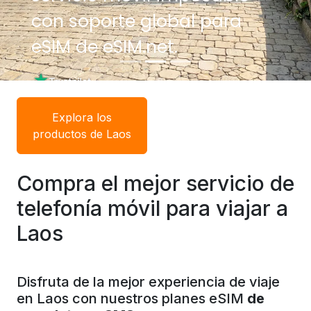
con soporte global para
con soporte global para
eSIM de eSIM.net.
eSIM de eSIM.net.
Explora los
productos de Laos
Compra el mejor servicio de
telefonía móvil para viajar a
Laos
Disfruta de la mejor experiencia de viaje
en Laos con nuestros planes eSIM
de