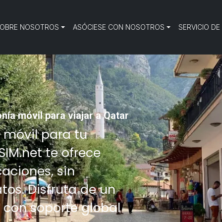
OBRE NOSOTROS
ASÓCIESE CON NOSOTROS
SERVICIO DE
nía móvil para viajar a Qatar
o móvil para tu
SIM.net te ofrece
aciones, sin
tos. Disfruta de un
 con soporte global