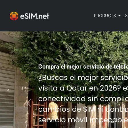
PRODUCTS
S
Compra el mejor servicio de telefo
¿Buscas el mejor servici
visita a Qatar en 2026? e
conectividad sin complic
Previous
cambios de SIM ni contra
servicio móvil impecable