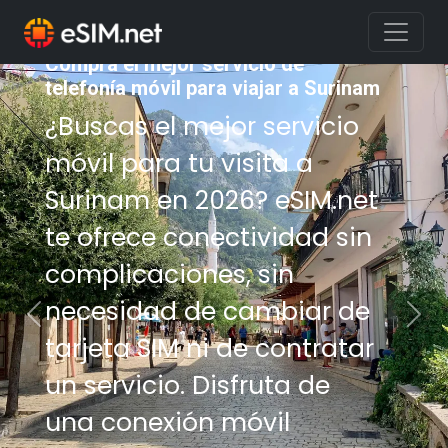
Compra el mejor servicio de
telefonía móvil para viajar a Surinam
¿Buscas el mejor servicio
móvil para tu visita a
Surinam en 2026? eSIM.net
te ofrece conectividad sin
complicaciones, sin
necesidad de cambiar de
Previous
Nex
tarjeta SIM ni de contratar
un servicio. Disfruta de
una conexión móvil