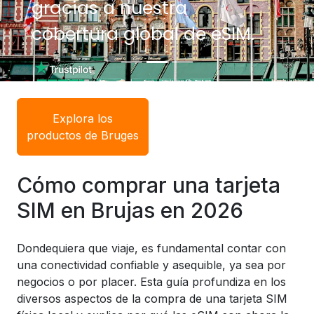
gracias a nuestra
gracias a nuestra
cobertura global de eSIM.
cobertura global de eSIM.
Explora los
productos de Bruges
Cómo comprar una tarjeta
SIM en Brujas en 2026
Dondequiera que viaje, es fundamental contar con
una conectividad confiable y asequible, ya sea por
negocios o por placer. Esta guía profundiza en los
diversos aspectos de la compra de una tarjeta SIM