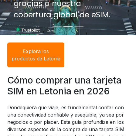
gracias a nuestra
gracias a nuestra
cobertura global de eSIM.
cobertura global de eSIM.
Explora los
productos de Letonia
Cómo comprar una tarjeta
SIM en Letonia en 2026
Dondequiera que viaje, es fundamental contar con
una conectividad confiable y asequible, ya sea por
negocios o por placer. Esta guía profundiza en los
diversos aspectos de la compra de una tarjeta SIM