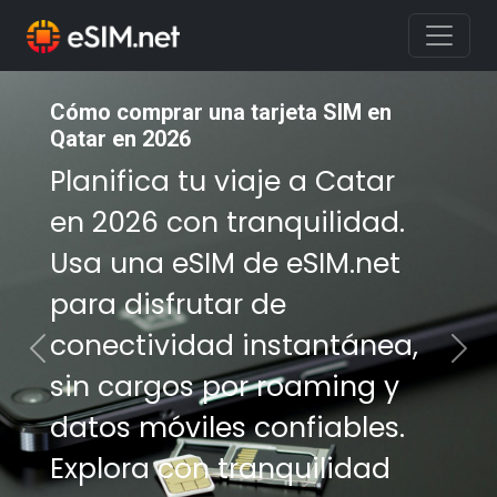
Cómo comprar una tarjeta SIM en
Cómo comprar una tarjeta SIM en
Qatar en 2026
Qatar en 2026
Planifica tu viaje a Catar
Planifica tu viaje a Catar
en 2026 con tranquilidad.
en 2026 con tranquilidad.
Usa una eSIM de eSIM.net
Usa una eSIM de eSIM.net
para disfrutar de
para disfrutar de
conectividad instantánea,
conectividad instantánea,
Previous
Nex
sin cargos por roaming y
sin cargos por roaming y
datos móviles confiables.
datos móviles confiables.
Explora con tranquilidad
Explora con tranquilidad