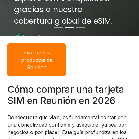
gracias a nuestra
gracias a nuestra
cobertura global de eSIM.
cobertura global de eSIM.
Explora los
productos de
Reunion
Cómo comprar una tarjeta
SIM en Reunión en 2026
Dondequiera que viaje, es fundamental contar con
una conectividad confiable y asequible, ya sea por
negocios o por placer. Esta guía profundiza en los