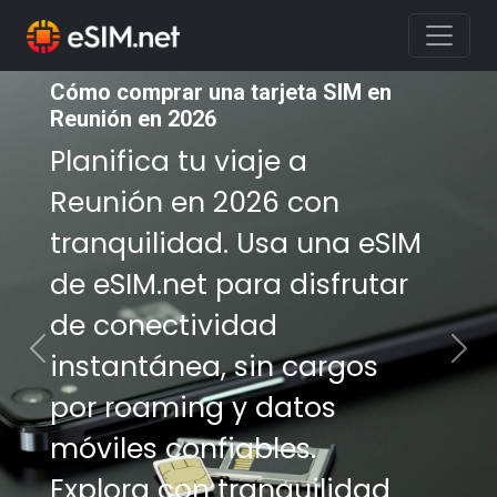
Cómo comprar una tarjeta SIM en
Cómo comprar una tarjeta SIM en
Reunión en 2026
Reunión en 2026
Planifica tu viaje a
Planifica tu viaje a
Reunión en 2026 con
Reunión en 2026 con
tranquilidad. Usa una eSIM
tranquilidad. Usa una eSIM
de eSIM.net para disfrutar
de eSIM.net para disfrutar
de conectividad
de conectividad
instantánea, sin cargos
instantánea, sin cargos
Previous
Nex
por roaming y datos
por roaming y datos
móviles confiables.
móviles confiables.
Explora con tranquilidad
Explora con tranquilidad