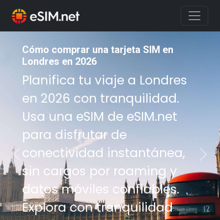
Cómo comprar una tarjeta SIM en
Londres en 2026
Planifica tu viaje a Londres
en 2026 con tranquilidad.
Usa una eSIM de eSIM.net
para disfrutar de
conectividad instantánea,
Previous
Nex
sin cargos por roaming y
datos móviles confiables.
Explora con tranquilidad