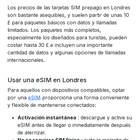
Los precios de las tarjetas SIM prepago en Londres
son bastante asequibles, y suelen partir de unas 10
£ para paquetes básicos con datos y llamadas
limitados. Los paquetes más completos,
especialmente los diseñados para turistas, pueden
costar hasta 30 £ e incluyen una importante
cantidad de datos y algunas opciones de llamadas
internacionales.
Usar una eSIM en Londres
Para aquellos con dispositivos compatibles, optar
por una
eSIM
proporciona una forma conveniente
y flexible de mantenerse conectados:
Activación instantánea
: descargue y active su
eSIM antes de llegar o inmediatamente después
de aterrizar.