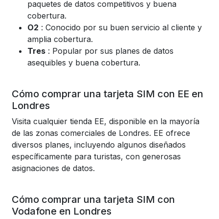
paquetes de datos competitivos y buena
cobertura.
O2
: Conocido por su buen servicio al cliente y
amplia cobertura.
Tres
: Popular por sus planes de datos
asequibles y buena cobertura.
Cómo comprar una tarjeta SIM con EE en
Londres
Visita cualquier tienda EE, disponible en la mayoría
de las zonas comerciales de Londres. EE ofrece
diversos planes, incluyendo algunos diseñados
específicamente para turistas, con generosas
asignaciones de datos.
Cómo comprar una tarjeta SIM con
Vodafone en Londres