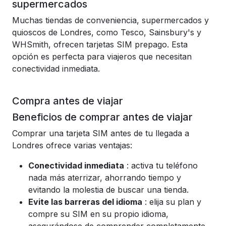
supermercados
Muchas tiendas de conveniencia, supermercados y
quioscos de Londres, como Tesco, Sainsbury's y
WHSmith, ofrecen tarjetas SIM prepago. Esta
opción es perfecta para viajeros que necesitan
conectividad inmediata.
Compra antes de viajar
Beneficios de comprar antes de viajar
Comprar una tarjeta SIM antes de tu llegada a
Londres ofrece varias ventajas:
Conectividad inmediata
: activa tu teléfono
nada más aterrizar, ahorrando tiempo y
evitando la molestia de buscar una tienda.
Evite las barreras del idioma
: elija su plan y
compre su SIM en su propio idioma,