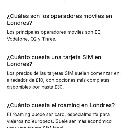
¿Cuáles son los operadores móviles en
Londres?
Los principales operadores móviles son EE,
Vodafone, O2 y Three.
¿Cuánto cuesta una tarjeta SIM en
Londres?
Los precios de las tarjetas SIM suelen comenzar en
alrededor de £10, con opciones más completas
disponibles por hasta £30.
¿Cuánto cuesta el roaming en Londres?
El roaming puede ser caro, especialmente para
viajeros no europeos. Suele ser más económico