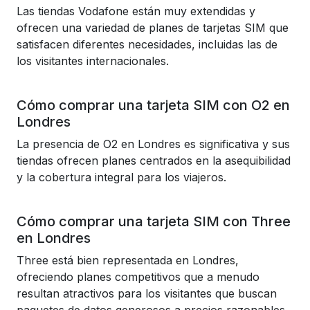
Las tiendas Vodafone están muy extendidas y
ofrecen una variedad de planes de tarjetas SIM que
satisfacen diferentes necesidades, incluidas las de
los visitantes internacionales.
Cómo comprar una tarjeta SIM con O2 en
Londres
La presencia de O2 en Londres es significativa y sus
tiendas ofrecen planes centrados en la asequibilidad
y la cobertura integral para los viajeros.
Cómo comprar una tarjeta SIM con Three
en Londres
Three está bien representada en Londres,
ofreciendo planes competitivos que a menudo
resultan atractivos para los visitantes que buscan