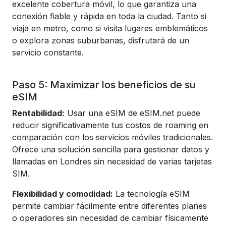
excelente cobertura móvil, lo que garantiza una
conexión fiable y rápida en toda la ciudad. Tanto si
viaja en metro, como si visita lugares emblemáticos
o explora zonas suburbanas, disfrutará de un
servicio constante.
Paso 5: Maximizar los beneficios de su
eSIM
Rentabilidad:
Usar una eSIM de eSIM.net puede
reducir significativamente tus costos de roaming en
comparación con los servicios móviles tradicionales.
Ofrece una solución sencilla para gestionar datos y
llamadas en Londres sin necesidad de varias tarjetas
SIM.
Flexibilidad y comodidad:
La tecnología eSIM
permite cambiar fácilmente entre diferentes planes
o operadores sin necesidad de cambiar físicamente