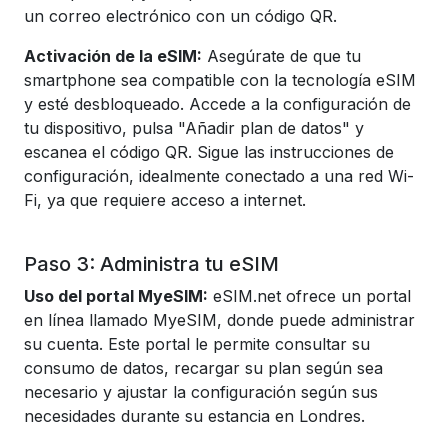
un correo electrónico con un código QR.
Activación de la eSIM:
Asegúrate de que tu
smartphone sea compatible con la tecnología eSIM
y esté desbloqueado. Accede a la configuración de
tu dispositivo, pulsa "Añadir plan de datos" y
escanea el código QR. Sigue las instrucciones de
configuración, idealmente conectado a una red Wi-
Fi, ya que requiere acceso a internet.
Paso 3: Administra tu eSIM
Uso del portal MyeSIM:
eSIM.net ofrece un portal
en línea llamado MyeSIM, donde puede administrar
su cuenta. Este portal le permite consultar su
consumo de datos, recargar su plan según sea
necesario y ajustar la configuración según sus
necesidades durante su estancia en Londres.