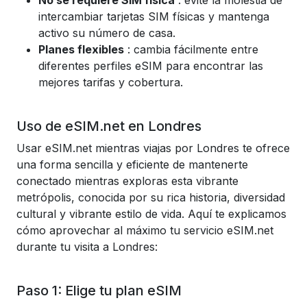
No se requiere SIM física
: evite la molestia de
intercambiar tarjetas SIM físicas y mantenga
activo su número de casa.
Planes flexibles
: cambia fácilmente entre
diferentes perfiles eSIM para encontrar las
mejores tarifas y cobertura.
Uso de eSIM.net en Londres
Usar eSIM.net mientras viajas por Londres te ofrece
una forma sencilla y eficiente de mantenerte
conectado mientras exploras esta vibrante
metrópolis, conocida por su rica historia, diversidad
cultural y vibrante estilo de vida. Aquí te explicamos
cómo aprovechar al máximo tu servicio eSIM.net
durante tu visita a Londres:
Paso 1: Elige tu plan eSIM