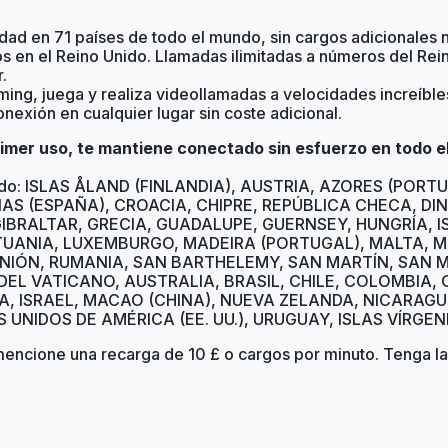
idad en 71 países de todo el mundo, sin cargos adicionales 
os en el Reino Unido. Llamadas ilimitadas a números del Rei
.
ming, juega y realiza videollamadas a velocidades increíble
nexión en cualquier lugar sin coste adicional.
rimer uso, te mantiene conectado sin esfuerzo en todo e
uyendo: ISLAS ÅLAND (FINLANDIA), AUSTRIA, AZORES (POR
IAS (ESPAÑA), CROACIA, CHIPRE, REPÚBLICA CHECA, DI
BRALTAR, GRECIA, GUADALUPE, GUERNSEY, HUNGRÍA, IS
LITUANIA, LUXEMBURGO, MADEIRA (PORTUGAL), MALTA, 
IÓN, RUMANIA, SAN BARTHELEMY, SAN MARTÍN, SAN MA
 DEL VATICANO, AUSTRALIA, BRASIL, CHILE, COLOMBIA,
, ISRAEL, MACAO (CHINA), NUEVA ZELANDA, NICARAGU
 UNIDOS DE AMÉRICA (EE. UU.), URUGUAY, ISLAS VÍRGENE
mencione una recarga de 10 £ o cargos por minuto. Tenga la