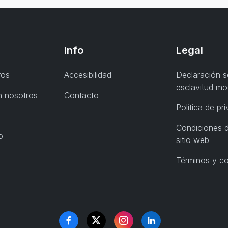
Info
Legal
ros
Accesibilidad
Declaración s
esclavitud m
n nosotros
Contacto
Política de pr
Condiciones d
o
sitio web
Términos y c