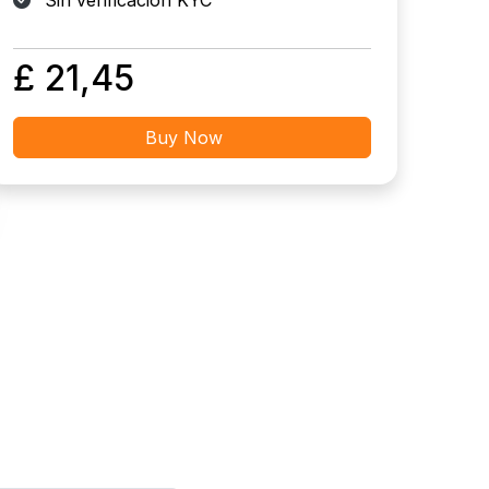
Sin verificación KYC
£ 21,45
Buy Now