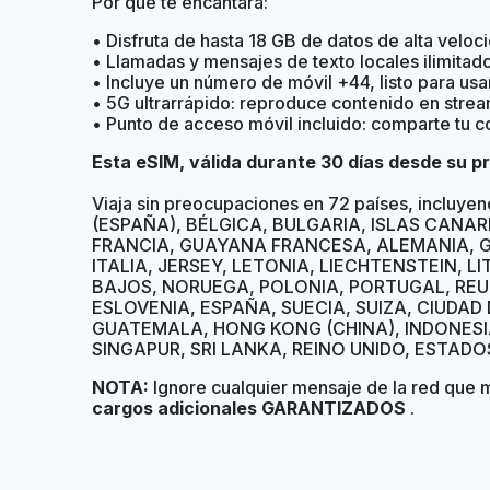
Por qué te encantará:
• Disfruta de hasta 18 GB de datos de alta veloc
• Llamadas y mensajes de texto locales ilimitad
• Incluye un número de móvil +44, listo para usar
• 5G ultrarrápido: reproduce contenido en strea
• Punto de acceso móvil incluido: comparte tu co
Esta eSIM, válida durante 30 días desde su p
Viaja sin preocupaciones en 72 países, incl
(ESPAÑA), BÉLGICA, BULGARIA, ISLAS CANAR
FRANCIA, GUAYANA FRANCESA, ALEMANIA, GI
ITALIA, JERSEY, LETONIA, LIECHTENSTEIN, 
BAJOS, NORUEGA, POLONIA, PORTUGAL, REUN
ESLOVENIA, ESPAÑA, SUECIA, SUIZA, CIUDAD
GUATEMALA, HONG KONG (CHINA), INDONESIA
SINGAPUR, SRI LANKA, REINO UNIDO, ESTADOS
NOTA:
Ignore cualquier mensaje de la red que 
cargos adicionales GARANTIZADOS
.