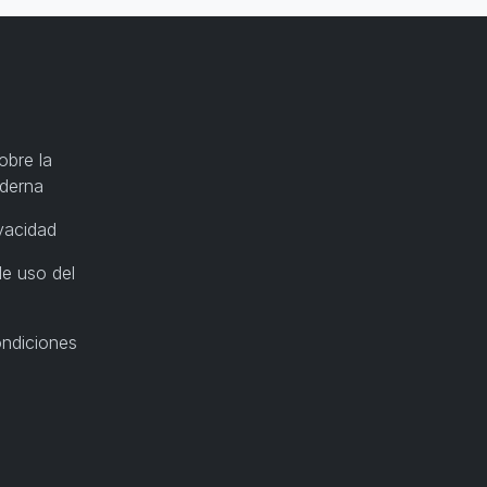
obre la
oderna
ivacidad
e uso del
ondiciones