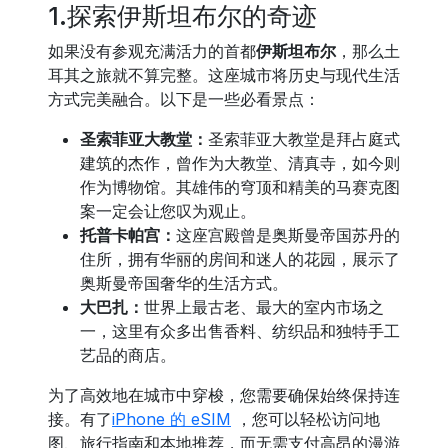
1.探索伊斯坦布尔的奇迹
如果没有参观充满活力的首都
伊斯坦布尔
，那么土
耳其之旅就不算完整。这座城市将历史与现代生活
方式完美融合。以下是一些必看景点：
圣索菲亚大教堂：
圣索菲亚大教堂是拜占庭式
建筑的杰作，曾作为大教堂、清真寺，如今则
作为博物馆。其雄伟的穹顶和精美的马赛克图
案一定会让您叹为观止。
托普卡帕宫：
这座宫殿曾是奥斯曼帝国苏丹的
住所，拥有华丽的房间和迷人的花园，展示了
奥斯曼帝国奢华的生活方式。
大巴扎：
世界上最古老、最大的室内市场之
一，这里有众多出售香料、纺织品和独特手工
艺品的商店。
为了高效地在城市中穿梭，您需要确保始终保持连
接。有了
iPhone 的 eSIM
，您可以轻松访问地
图、旅行指南和本地推荐，而无需支付高昂的漫游