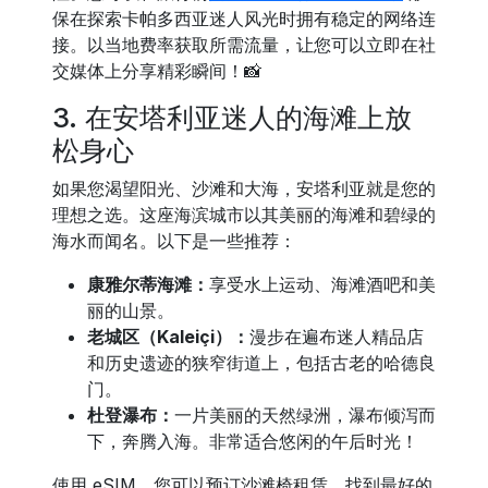
保在探索卡帕多西亚迷人风光时拥有稳定的网络连
接。以当地费率获取所需流量，让您可以立即在社
交媒体上分享精彩瞬间！📸
3. 在安塔利亚迷人的海滩上放
松身心
如果您渴望阳光、沙滩和大海，安塔利亚就是您的
理想之选。这座海滨城市以其美丽的海滩和碧绿的
海水而闻名。以下是一些推荐：
康雅尔蒂海滩：
享受水上运动、海滩酒吧和美
丽的山景。
老城区（Kaleiçi）：
漫步在遍布迷人精品店
和历史遗迹的狭窄街道上，包括古老的哈德良
门。
杜登瀑布：
一片美丽的天然绿洲，瀑布倾泻而
下，奔腾入海。非常适合悠闲的午后时光！
使用 eSIM，您可以预订沙滩椅租赁、找到最好的