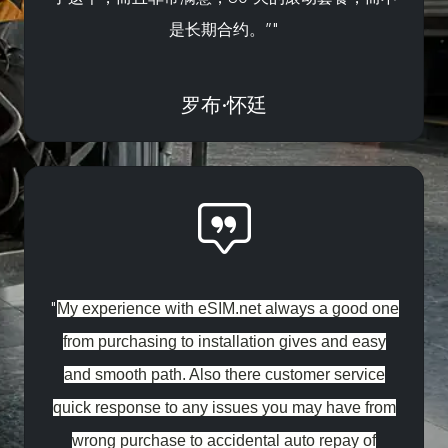
是长期合约。”"
罗布·怀廷
"
My experience with eSIM.net always a good one
from purchasing to installation gives and easy
and smooth path. Also there customer service
quick response to any issues you may have from
wrong purchase to accidental auto repay of