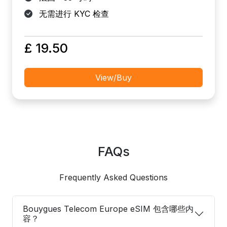
无需进行 KYC 检查
£ 19.50
View/Buy
FAQs
Frequently Asked Questions
Bouygues Telecom Europe eSIM 包含哪些内
容？