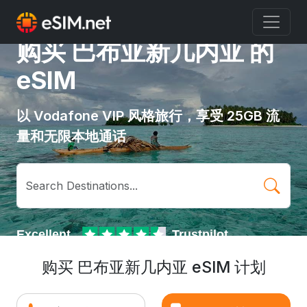
购买 巴布亚新几内亚 的
eSIM
以 Vodafone VIP 风格旅行，享受 25GB 流
量和无限本地通话
购买 巴布亚新几内亚 eSIM 计划