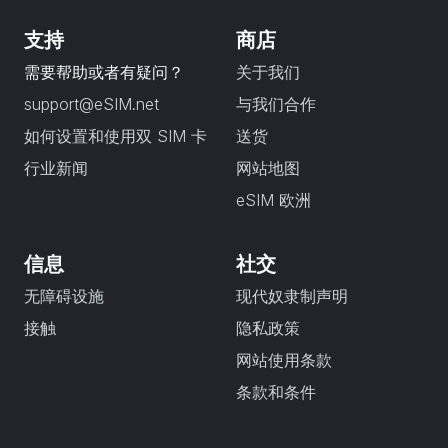
支持
商店
需要帮助或者有疑问？
关于我们
support@eSIM.net
与我们合作
如何设置和使用双 SIM 卡
送货
行业新闻
网站地图
eSIM 欧洲
信息
社交
无障碍设施
现代奴隶制声明
接触
隐私政策
网站使用条款
条款和条件