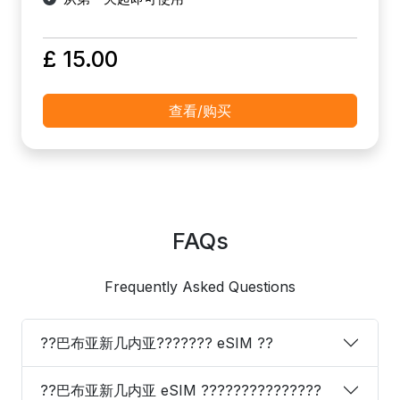
£ 15.00
查看/购买
FAQs
Frequently Asked Questions
??巴布亚新几内亚??????? eSIM ??
??巴布亚新几内亚 eSIM ???????????????