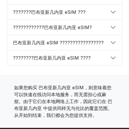
???????巴布亚新几内亚 eSIM ???
????????????巴布亚新几内亚 eSIM?
巴布亚新几内亚 eSIM ?????????????????
????????巴布亚新几内亚 eSIM ????
如果您购买 巴布亚新几内亚 eSIM，则意味着您
可以快速在线访问本地服务，而无需担心或麻
烦。由于它们在本地网络上工作，因此它们在 巴
布亚新几内亚 中提供同样无与伦比的覆盖范围。
从开始到结束，我们都会为您提供支持。