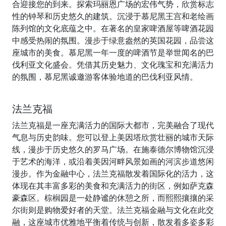
合迎接您的到来。探索玛丽恩广场的宏伟气势，欣赏标志
性的钟琴和历史悠久的建筑。沉浸于慕尼黑王宫和老绘画
陈列馆的文化底蕴之中。在著名的皇家啤酒屋等啤酒花园
中感受热闹的氛围。漫步于绿意盎然的英国花园，品尝这
座城市的美食。慕尼黑一年一度的啤酒节是举世闻名的巴
伐利亚文化盛会。凭借其历史魅力、文化瑰宝和充满活力
的氛围，慕尼黑诚邀游客体验地道的巴伐利亚风情。
法兰克福
法兰克福是一座充满活力的国际大都市，完美融合了现代
气息与历史韵味。您可以登上美因塔欣赏壮丽的城市天际
线，漫步于历史悠久的罗马广场。在施泰德尔博物馆沉浸
于艺术的海洋，或沿着美因河畔风景如画的河滨步道悠闲
漫步。作为金融中心，法兰克福散发着国际化的活力，这
体现在其丰富多彩的美食和充满活力的街区，例如萨克森
豪森区。棕榈园是一处静谧的休憩之所，而熙熙攘攘的采
尔街则是购物爱好者的天堂。法兰克福金融与文化在此交
融，这座城市优雅地平衡着传统与创新，散发着多姿多彩