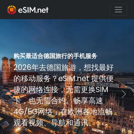
购买最适合德国旅行的手机服务
购买最适合德国旅行的手机服务
2026年去德国旅游，想找最好
2026年去德国旅游，想找最好
的移动服务？eSIM.net 提供便
的移动服务？eSIM.net 提供便
捷的网络连接，无需更换SIM
捷的网络连接，无需更换SIM
Previous
Nex
卡，也无需合约。畅享高速
卡，也无需合约。畅享高速
4G/5G网络，在欧洲各地流畅
4G/5G网络，在欧洲各地流畅
观看视频、导航和通讯。
观看视频、导航和通讯。