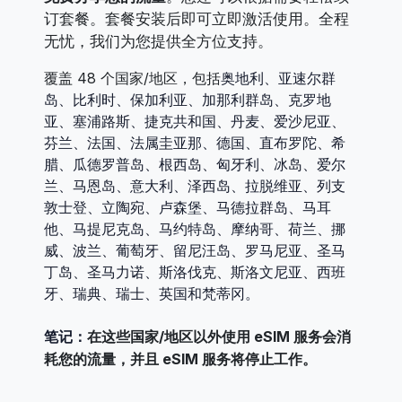
订套餐。套餐安装后即可立即激活使用。全程
无忧，我们为您提供全方位支持。
覆盖 48 个国家/地区，包括
奥地利、亚速尔群
岛、比利时、保加利亚、加那利群岛、克罗地
亚、塞浦路斯、捷克共和国、丹麦、爱沙尼亚、
芬兰、法国、法属圭亚那、德国、直布罗陀、希
腊、瓜德罗普岛、根西岛、匈牙利、冰岛、爱尔
兰、马恩岛、意大利、泽西岛、拉脱维亚、列支
敦士登、立陶宛、卢森堡、马德拉群岛、马耳
他、马提尼克岛、马约特岛、摩纳哥、荷兰、挪
威、波兰、葡萄牙、留尼汪岛、罗马尼亚、圣马
丁岛、圣马力诺、斯洛伐克、斯洛文尼亚、西班
牙、瑞典、瑞士、英国
和
梵蒂冈。
笔记：
在这些国家/地区以外使用 eSIM 服务会消
耗您的流量，并且 eSIM 服务将停止工作。