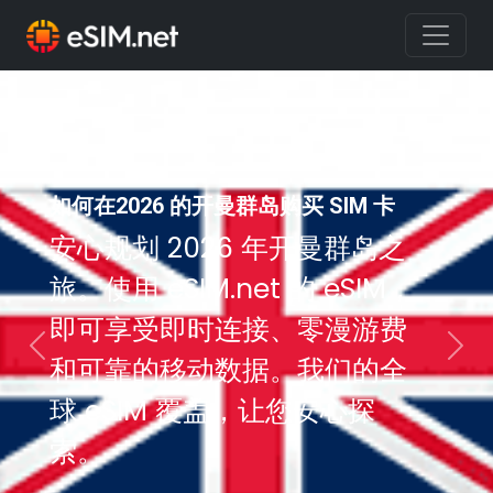
如何在2026 的开曼群岛购买 SIM 卡
安心规划 2026 年开曼群岛之
旅。使用 eSIM.net 的 eSIM，
即可享受即时连接、零漫游费
Previous
Nex
和可靠的移动数据。我们的全
球 eSIM 覆盖，让您安心探
索。