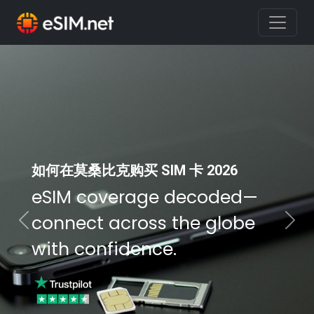
如何在莫桑比克购买 SIM 卡 2026
eSIM coverage decoded—
connect across the globe
Previous
Nex
with confidence.