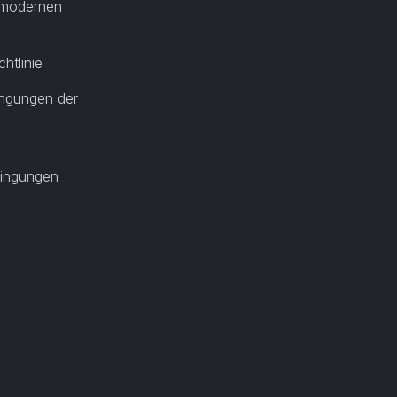
r modernen
htlinie
ngungen der
ingungen