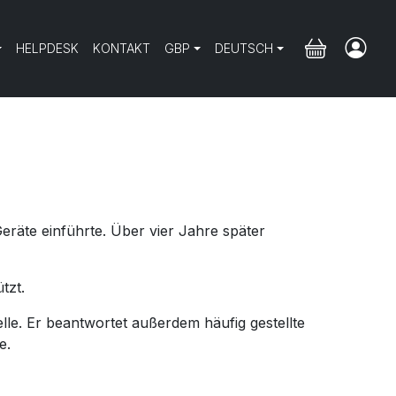
HELPDESK
KONTAKT
GBP
DEUTSCH
eräte einführte. Über vier Jahre später
tzt.
lle. Er beantwortet außerdem häufig gestellte
e.