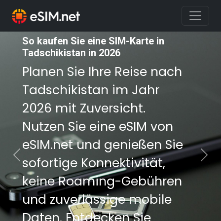
So kaufen Sie eine SIM-Karte in
So kaufen Sie eine SIM-Karte in
Tadschikistan in 2026
Tadschikistan in 2026
Planen Sie Ihre Reise nach
Planen Sie Ihre Reise nach
Tadschikistan im Jahr
Tadschikistan im Jahr
2026 mit Zuversicht.
2026 mit Zuversicht.
Nutzen Sie eine eSIM von
Nutzen Sie eine eSIM von
eSIM.net und genießen Sie
eSIM.net und genießen Sie
sofortige Konnektivität,
sofortige Konnektivität,
Previous
Nex
keine Roaming-Gebühren
keine Roaming-Gebühren
und zuverlässige mobile
und zuverlässige mobile
Daten. Entdecken Sie
Daten. Entdecken Sie