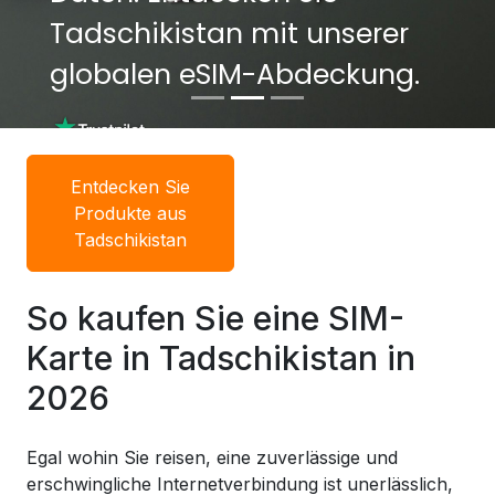
Tadschikistan mit unserer
Tadschikistan mit unserer
globalen eSIM-Abdeckung.
globalen eSIM-Abdeckung.
Entdecken Sie
Produkte aus
Tadschikistan
So kaufen Sie eine SIM-
Karte in Tadschikistan in
2026
Egal wohin Sie reisen, eine zuverlässige und
erschwingliche Internetverbindung ist unerlässlich,