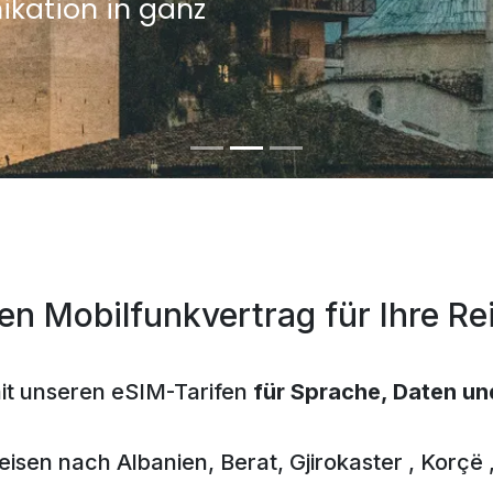
kation in ganz
en Mobilfunkvertrag für Ihre Re
mit unseren eSIM-Tarifen
für Sprache, Daten u
Reisen nach
Albanien,
Berat,
Gjirokaster
, Korçë