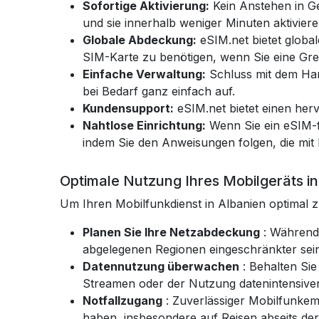
Sofortige Aktivierung:
Kein Anstehen in G
und sie innerhalb weniger Minuten aktiviere
Globale Abdeckung:
eSIM.net bietet glob
SIM-Karte zu benötigen, wenn Sie eine Gr
Einfache Verwaltung:
Schluss mit dem Han
bei Bedarf ganz einfach auf.
Kundensupport:
eSIM.net bietet einen he
Nahtlose Einrichtung:
Wenn Sie ein eSIM-f
indem Sie den Anweisungen folgen, die mi
Optimale Nutzung Ihres Mobilgeräts in
Um Ihren Mobilfunkdienst in Albanien optimal z
Planen Sie Ihre Netzabdeckung
: Während 
abgelegenen Regionen eingeschränkter sein.
Datennutzung überwachen
: Behalten Si
Streamen oder der Nutzung datenintensiv
Notfallzugang
: Zuverlässiger Mobilfunkemp
haben, insbesondere auf Reisen abseits der