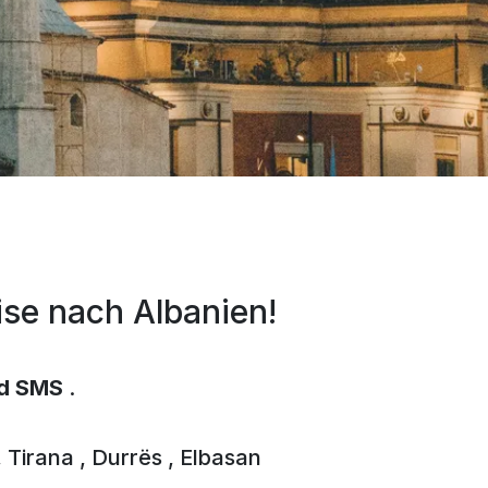
ise nach Albanien!
nd SMS
.
,
Tirana
, Durrës
, Elbasan