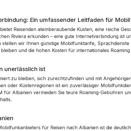
Verbindung: Ein umfassender Leitfaden für Mobi
bietet Reisenden atemberaubende Küsten, eine reiche Gesch
chen Riviera erkunden – eine gute Internetverbindung ist u
en stellen wir Ihnen günstige Mobilfunktarife, Sprachdienst
e bleiben und die hohen Kosten für internationales Roaming
 unerlässlich ist
rmiert zu bleiben, sich zurechtzufinden und mit Angehörigen
n oder Küstenregionen ist ein zuverlässiger Mobilfunkdiens
IM für Albanien vermeiden Sie teure Roaming-Gebühren und
alts.
anien
n Mobilfunkanbieters für Reisen nach Albanien ist die deutl