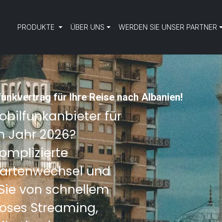
PRODUKTE
ÜBER UNS
WERDEN SIE UNSER PARTNER
funkvertrag für Ihre Reise nach Albanien!
bilfunkanbieter für
m Jahr 2026?
omplizierte
Kartenwechsel und
 Sie von schnellem
loses Streaming,