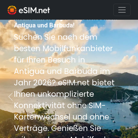
Sichern Sie sich den besten
Mobilfunkvertrag für Ihre Reise nach
Antigua und Barbuda!
Suchen Sie nach dem
besten Mobilfunkanbieter
für Ihren Besuch in
Antigua und Barbuda im
Jahr 2026? eSIM.net bietet
Ihnen unkomplizierte
Previous
Nex
Konnektivität ohne SIM-
Kartenwechsel und ohne
Verträge. Genießen Sie