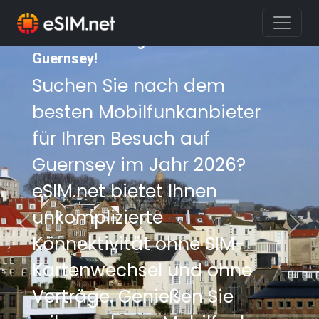
Sichern Sie sich den besten
Mobilfunkvertrag für Ihre Reise nach
Guernsey!
Suchen Sie nach dem
besten Mobilfunkanbieter
für Ihren Besuch auf
Guernsey im Jahr 2026?
eSIM.net bietet Ihnen
unkomplizierte
Previous
Nex
Konnektivität ohne SIM-
Kartenwechsel und ohne
Verträge. Genießen Sie