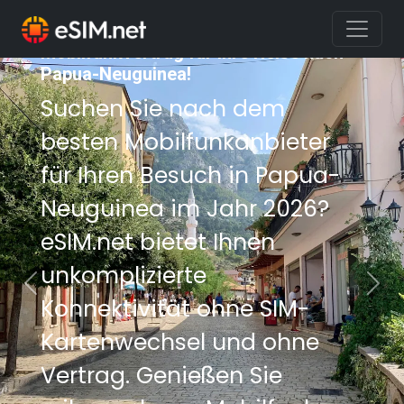
Sichern Sie sich den besten
Mobilfunkvertrag für Ihre Reise nach
Papua-Neuguinea!
Suchen Sie nach dem
besten Mobilfunkanbieter
für Ihren Besuch in Papua-
Neuguinea im Jahr 2026?
eSIM.net bietet Ihnen
unkomplizierte
Previous
Nex
Konnektivität ohne SIM-
Kartenwechsel und ohne
Vertrag. Genießen Sie