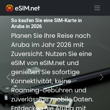
So kaufen Sie eine SIM-Karte in
So kaufen Sie eine SIM-Karte in
Aruba in 2026
Aruba in 2026
Planen Sie Ihre Reise nach
Planen Sie Ihre Reise nach
Aruba im Jahr 2026 mit
Aruba im Jahr 2026 mit
Zuversicht. Nutzen Sie eine
Zuversicht. Nutzen Sie eine
eSIM von eSIM.net und
eSIM von eSIM.net und
genießen Sie sofortige
genießen Sie sofortige
Konnektivität, keine
Konnektivität, keine
Previous
Nex
Roaming-Gebühren und
Roaming-Gebühren und
zuverlässige mobile Daten.
zuverlässige mobile Daten.
Entdecken Sie Aruba mit
Entdecken Sie Aruba mit