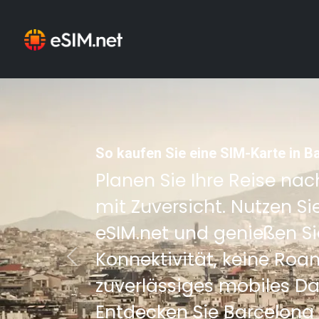
So kaufen Sie eine SIM-Karte in B
Planen Sie Ihre Reise na
mit Zuversicht. Nutzen Si
eSIM.net und genießen Si
Konnektivität, keine Ro
Previous
zuverlässiges mobiles D
Entdecken Sie Barcelona 