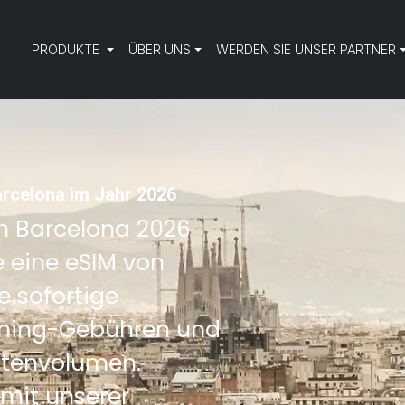
PRODUKTE
ÜBER UNS
WERDEN SIE UNSER PARTNER
arcelona im Jahr 2026
ch Barcelona 2026
e eine eSIM von
e sofortige
aming-Gebühren und
atenvolumen.
mit unserer