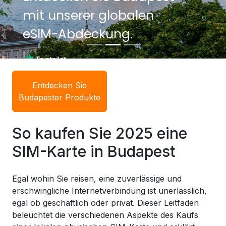
mit unserer globalen
mit unserer globalen
eSIM-Abdeckung.
eSIM-Abdeckung.
Entdecken Sie
Budapester Produkte
So kaufen Sie 2025 eine
SIM-Karte in Budapest
Egal wohin Sie reisen, eine zuverlässige und
erschwingliche Internetverbindung ist unerlässlich,
egal ob geschäftlich oder privat. Dieser Leitfaden
beleuchtet die verschiedenen Aspekte des Kaufs