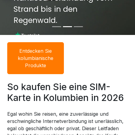
Strand bis in den
Strand bis in den
Regenwald.
Regenwald.
Entdecken Sie
kolumbianische
Produkte
So kaufen Sie eine SIM-
Karte in Kolumbien in 2026
Egal wohin Sie reisen, eine zuverlässige und
erschwingliche Internetverbindung ist unerlässlich,
egal ob geschäftlich oder privat. Dieser Leitfaden