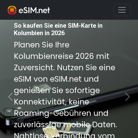
So kaufen Sie eine SIM-Karte in
So kaufen Sie eine SIM-Karte in
Kolumbien in 2026
Kolumbien in 2026
Planen Sie Ihre
Planen Sie Ihre
Kolumbienreise 2026 mit
Kolumbienreise 2026 mit
Zuversicht. Nutzen Sie eine
Zuversicht. Nutzen Sie eine
eSIM von eSIM.net und
eSIM von eSIM.net und
genießen Sie sofortige
genießen Sie sofortige
Konnektivität, keine
Konnektivität, keine
Previous
Nex
Roaming-Gebühren und
Roaming-Gebühren und
zuverlässige mobile Daten.
zuverlässige mobile Daten.
Nahtlose Verbindung vom
Nahtlose Verbindung vom