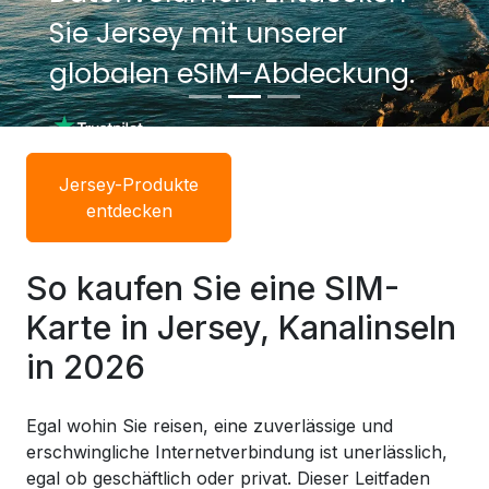
Sie Jersey mit unserer
Sie Jersey mit unserer
globalen eSIM-Abdeckung.
globalen eSIM-Abdeckung.
Jersey-Produkte
entdecken
So kaufen Sie eine SIM-
Karte in Jersey, Kanalinseln
in 2026
Egal wohin Sie reisen, eine zuverlässige und
erschwingliche Internetverbindung ist unerlässlich,
egal ob geschäftlich oder privat. Dieser Leitfaden