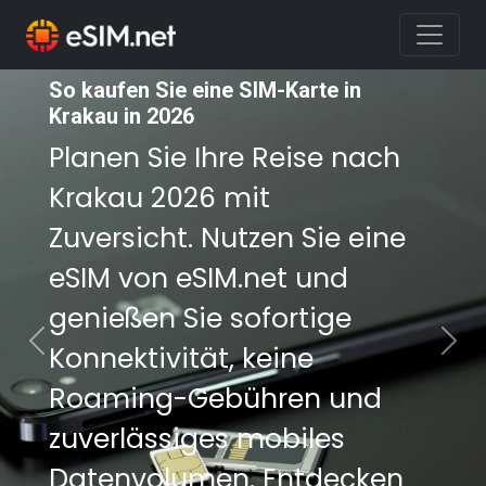
So kaufen Sie eine SIM-Karte in
So kaufen Sie eine SIM-Karte in
Krakau in 2026
Krakau in 2026
Planen Sie Ihre Reise nach
Planen Sie Ihre Reise nach
Krakau 2026 mit
Krakau 2026 mit
Zuversicht. Nutzen Sie eine
Zuversicht. Nutzen Sie eine
eSIM von eSIM.net und
eSIM von eSIM.net und
genießen Sie sofortige
genießen Sie sofortige
Konnektivität, keine
Konnektivität, keine
Previous
Nex
Roaming-Gebühren und
Roaming-Gebühren und
zuverlässiges mobiles
zuverlässiges mobiles
Datenvolumen. Entdecken
Datenvolumen. Entdecken