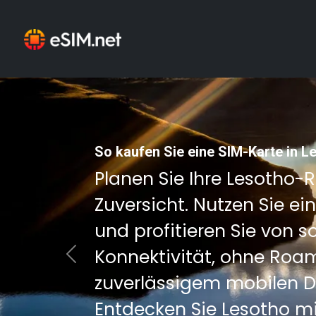
So kaufen Sie eine SIM-Karte in L
Planen Sie Ihre Lesotho-
Zuversicht. Nutzen Sie ei
und profitieren Sie von so
Konnektivität, ohne Ro
Previous
zuverlässigem mobilen D
Entdecken Sie Lesotho mi