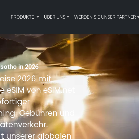
PRODUKTE
ÜBER UNS
WERDEN SIE UNSER PARTNER
esotho in 2026
Reise 2026 mit
ne eSIM von eSIM.net
fortiger
aming-Gebühren und
atenverkehr.
t unserer globalen