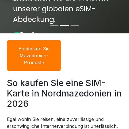
unserer globalen eSIM-
unserer globalen eSIM-
Abdeckung.
Abdeckung.
Entdecken Sie
Mazedonien-
Produkte
So kaufen Sie eine SIM-
Karte in Nordmazedonien in
2026
Egal wohin Sie reisen, eine zuverlässige und
erschwingliche Internetverbindung ist unerlässlich,