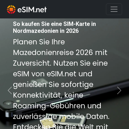
So kaufen Sie eine SIM-Karte in
So kaufen Sie eine SIM-Karte in
Nordmazedonien in 2026
Nordmazedonien in 2026
Planen Sie Ihre
Planen Sie Ihre
Mazedonienreise 2026 mit
Mazedonienreise 2026 mit
Zuversicht. Nutzen Sie eine
Zuversicht. Nutzen Sie eine
eSIM von eSIM.net und
eSIM von eSIM.net und
genießen Sie sofortige
genießen Sie sofortige
Konnektivität, keine
Konnektivität, keine
Previous
Nex
Roaming-Gebühren und
Roaming-Gebühren und
zuverlässige mobile Daten.
zuverlässige mobile Daten.
Entdecken Sie die Welt mit
Entdecken Sie die Welt mit