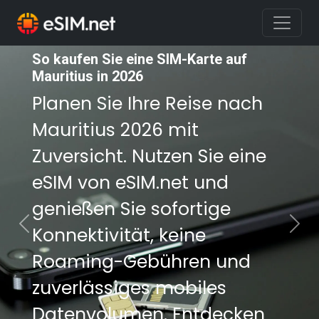
So kaufen Sie eine SIM-Karte auf
So kaufen Sie eine SIM-Karte auf
Mauritius in 2026
Mauritius in 2026
Planen Sie Ihre Reise nach
Planen Sie Ihre Reise nach
Mauritius 2026 mit
Mauritius 2026 mit
Zuversicht. Nutzen Sie eine
Zuversicht. Nutzen Sie eine
eSIM von eSIM.net und
eSIM von eSIM.net und
genießen Sie sofortige
genießen Sie sofortige
Konnektivität, keine
Konnektivität, keine
Previous
Nex
Roaming-Gebühren und
Roaming-Gebühren und
zuverlässiges mobiles
zuverlässiges mobiles
Datenvolumen. Entdecken
Datenvolumen. Entdecken